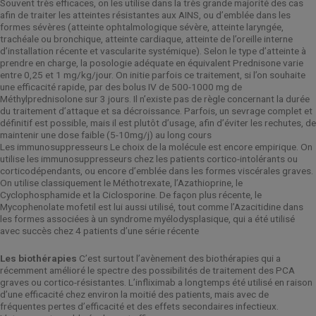
Souvent très efficaces, on les utilise dans la très grande majorité des cas
afin de traiter les atteintes résistantes aux AINS, ou d’emblée dans les
formes sévères (atteinte ophtalmologique sévère, atteinte laryngée,
trachéale ou bronchique, atteinte cardiaque, atteinte de l’oreille interne
d’installation récente et vascularite systémique). Selon le type d’atteinte à
prendre en charge, la posologie adéquate en équivalent Prednisone varie
entre 0,25 et 1 mg/kg/jour. On initie parfois ce traitement, si l’on souhaite
une efficacité rapide, par des bolus IV de 500-1000 mg de
Méthylprednisolone sur 3 jours. Il n’existe pas de règle concernant la durée
du traitement d’attaque et sa décroissance. Parfois, un sevrage complet et
définitif est possible, mais il est plutôt d’usage, afin d’éviter les rechutes, de
maintenir une dose faible (5-10mg/j) au long cours
Les immunosuppresseurs Le choix de la molécule est encore empirique. On
utilise les immunosuppresseurs chez les patients cortico-intolérants ou
corticodépendants, ou encore d’emblée dans les formes viscérales graves.
On utilise classiquement le Méthotrexate, l’Azathioprine, le
Cyclophosphamide et la Ciclosporine. De façon plus récente, le
Mycophenolate mofetil est lui aussi utilisé, tout comme l’Azacitidine dans
les formes associées à un syndrome myélodysplasique, qui a été utilisé
avec succès chez 4 patients d’une série récente
Les biothérapies
C’est surtout l’avènement des biothérapies qui a
récemment amélioré le spectre des possibilités de traitement des PCA
graves ou cortico-résistantes. L’infliximab a longtemps été utilisé en raison
d’une efficacité chez environ la moitié des patients, mais avec de
fréquentes pertes d’efficacité et des effets secondaires infectieux.