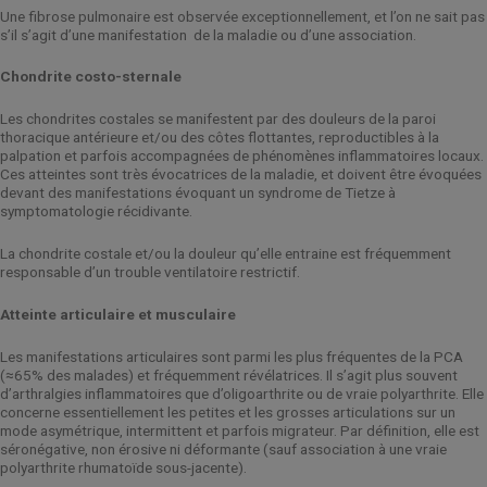
Une fibrose pulmonaire est observée exceptionnellement, et l’on ne sait pas
s’il s’agit d’une manifestation
de la maladie ou d’une association.
Chondrite costo-sternale
Les chondrites costales se manifestent par des douleurs de la paroi
thoracique antérieure et/ou des côtes flottantes, reproductibles à la
palpation et parfois accompagnées de phénomènes inflammatoires locaux.
Ces atteintes sont très évocatrices de la maladie, et doivent être évoquées
devant des manifestations évoquant un syndrome de Tietze à
symptomatologie récidivante.
La chondrite costale et/ou la douleur qu’elle entraine est fréquemment
responsable d’un trouble ventilatoire restrictif.
Atteinte articulaire et musculaire
Les manifestations articulaires sont parmi les plus fréquentes de la PCA
(≈65% des malades) et fréquemment révélatrices. Il s’agit plus souvent
d’arthralgies inflammatoires que d’oligoarthrite ou de vraie polyarthrite. Elle
concerne essentiellement les petites et les grosses articulations sur un
mode asymétrique, intermittent et parfois migrateur. Par définition, elle est
séronégative, non érosive ni déformante (sauf association à une vraie
polyarthrite rhumatoïde sous-jacente).