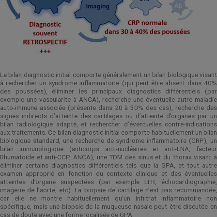
Le bilan diagnostic initial comporte généralement un bilan biologique visant
à rechercher un syndrome inflammatoire (qui peut être absent dans 40%
des poussées), éliminer les principaux diagnostics différentiels (par
exemple une vascularite à ANCA), recherche une éventuelle autre maladie
auto-immune associée (présente dans 20 à 30% des cas), recherche des
signes indirects d’atteinte des cartilages ou d’atteinte d’organes par un
bilan radiologique adapté, et rechercher d’éventuelles contre-indications
aux traitements. Ce bilan diagnostic initial comporte habituellement un bilan
biologique standard, une recherche de syndrome inflammatoire (CRP), un
bilan immunologique (anticorps anti-nucléaires et anti-ENA, facteur
Rhumatoïde et anti-CCP, ANCA), une TDM des sinus et du thorax visant à
éliminer certains diagnostics différentiels tels que la GPA, et tout autre
examen approprié en fonction du contexte clinique et des éventuelles
atteintes d’organe suspectées (par exemple EFR, échocardiographie,
imagerie de l’aorte, etc). La biopsie de cartilage n’est pas recommandée,
car elle ne montre habituellement qu’un infiltrat inflammatoire non
spécifique, mais une biopsie de la muqueuse nasale peut être discutée en
cas de doute avec une forme localisée de GPA.