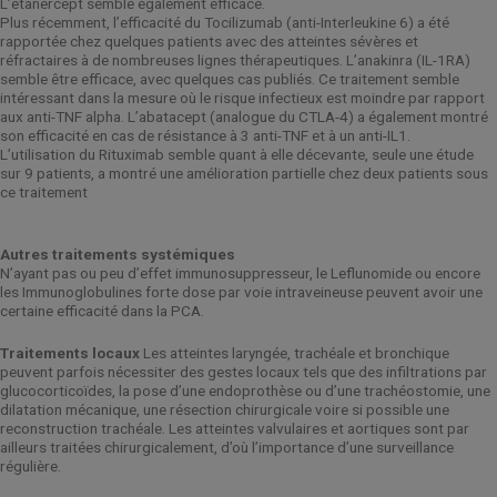
L’etanercept semble également efficace.
Plus récemment, l’efficacité du Tocilizumab (anti-Interleukine 6) a été
rapportée chez quelques patients avec des atteintes sévères et
réfractaires à de nombreuses lignes thérapeutiques. L’anakinra (IL-1RA)
semble être efficace, avec quelques cas publiés. Ce traitement semble
intéressant dans la mesure où le risque infectieux est moindre par rapport
aux anti-TNF alpha. L’abatacept (analogue du CTLA-4) a également montré
son efficacité en cas de résistance à 3 anti-TNF et à un anti-IL1.
L’utilisation du Rituximab semble quant à elle décevante, seule une étude
sur 9 patients, a montré une amélioration partielle chez deux patients sous
ce traitement
Autres traitements systémiques
N’ayant pas ou peu d’effet immunosuppresseur, le Leflunomide ou encore
les Immunoglobulines forte dose par voie intraveineuse peuvent avoir une
certaine efficacité dans la PCA.
Traitements locaux
Les atteintes laryngée, trachéale et bronchique
peuvent parfois nécessiter des gestes locaux tels que des infiltrations par
glucocorticoïdes, la pose d’une endoprothèse ou d’une trachéostomie, une
dilatation mécanique, une résection chirurgicale voire si possible une
reconstruction trachéale. Les atteintes valvulaires et aortiques sont par
ailleurs traitées chirurgicalement, d’où l’importance d’une surveillance
régulière.