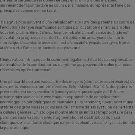
L’atteinte cardiaque est observée chez environ 15% des malades,
survenant de façon tardive au cours de la maladie, et représente l’une des
principales causes de mortalité.
Il s’agit le plus souvent d’une valvulopathie (≈10% des patients au cours de
l’évolution) de type insuffisance aortique par dilatation de l’anneau le plus
souvent, plus rarement d’insuffisance mitrale. L’insuffisance aortique est
d’évolution progressive, et doit faire dépister un anévrysme de l’aorte
thoracique ascendante associé. L’extension anévrysmale aux gros troncs
artériels et à l’aorte abdominale est plus rare.
L’innervation
intrinsèque du cœur peut également être lésée, responsable
de troubles de la conduction
ou du rythme qui peuvent être plus ou moins
réversibles après traitement.
Une péricardite ou une vascularite des moyens (dont artères coronaires) et
des petits
vaisseaux ont été décrites. Selon Michet, 5 à 14 % des patients
présenteraient une vascularite leucocytoclasique cutanée et 10 % une
atteinte microvasculaire systémique responsable de complications
neurologiques périphériques et centrales. Plus rarement, il peut exister une
artérite des gros vaisseaux voisine de l’artérite de Takayasu ou de l’artérite
à cellules géantes. L’histologie montre alors un infiltrat lymphocytaire de la
paroi des vasa vasorum avec fragmentation et destruction du tissu
élastique de la limitante élastique externe, évoluant vers une hyalinisation de
la paroi aortique.