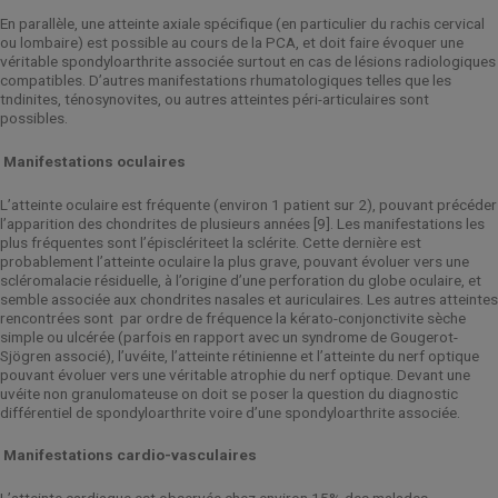
En parallèle, une atteinte axiale spécifique (en particulier du rachis cervical
ou lombaire) est possible au cours de la PCA, et doit faire évoquer une
véritable spondyloarthrite associée surtout en cas de lésions radiologiques
compatibles. D’autres manifestations rhumatologiques telles que les
tndinites, ténosynovites, ou autres atteintes péri-articulaires sont
possibles.
Manifestations oculaires
L’atteinte oculaire est fréquente (environ 1 patient sur 2), pouvant précéder
l’apparition des chondrites de plusieurs années [9]. Les manifestations les
plus fréquentes sont l’épisclériteet la sclérite. Cette dernière est
probablement l’atteinte oculaire la plus grave, pouvant évoluer vers une
scléromalacie résiduelle, à l’origine d’une perforation du globe oculaire, et
semble associée aux chondrites nasales et auriculaires. Les autres atteintes
rencontrées sont
par ordre de fréquence la kérato-conjonctivite sèche
simple ou ulcérée (parfois en rapport avec un syndrome de Gougerot-
Sjögren associé), l’uvéite, l’atteinte rétinienne et l’atteinte du nerf optique
pouvant évoluer vers une véritable atrophie du nerf optique. Devant une
uvéite non granulomateuse on doit se poser la question du diagnostic
différentiel de spondyloarthrite voire d’une spondyloarthrite associée.
Manifestations cardio-vasculaires