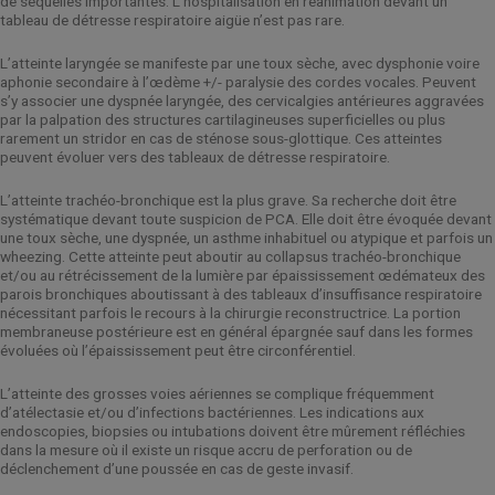
de séquelles importantes. L’hospitalisation en réanimation devant un
tableau de détresse respiratoire aigüe n’est pas rare.
L’atteinte laryngée se manifeste par une toux sèche, avec dysphonie voire
aphonie secondaire à l’œdème +/- paralysie des cordes vocales. Peuvent
s’y associer une dyspnée laryngée, des cervicalgies antérieures aggravées
par la palpation des structures cartilagineuses superficielles ou plus
rarement un stridor en cas de sténose sous-glottique. Ces atteintes
peuvent évoluer vers des tableaux de détresse respiratoire.
L’atteinte trachéo-bronchique est la plus grave. Sa recherche doit être
systématique devant toute suspicion de PCA. Elle doit être évoquée devant
une toux sèche, une dyspnée, un asthme inhabituel ou atypique et parfois un
wheezing. Cette atteinte peut aboutir au collapsus trachéo-bronchique
et/ou au rétrécissement de la lumière par épaississement œdémateux des
parois bronchiques aboutissant à des tableaux d’insuffisance respiratoire
nécessitant parfois le recours à la chirurgie reconstructrice. La portion
membraneuse postérieure est en général épargnée sauf dans les formes
évoluées où l’épaississement peut être circonférentiel.
L’atteinte des grosses voies aériennes se complique fréquemment
d’atélectasie et/ou d’infections bactériennes. Les indications aux
endoscopies, biopsies ou intubations doivent être mûrement réfléchies
dans la mesure où il existe un risque accru de perforation ou de
déclenchement d’une poussée en cas de geste invasif.