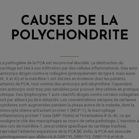
CAUSES DE LA
POLYCHONDRITE
La pathogénie de la PCA est encore mal élucidée. La destruction du
cartilage est liée à son infiltration par des cellules inflammatoires. Des auto-
anticorps dirigés contre le collagène (principalement de type II, mais aussi
IX, X et XI) et la matrilline-1 ont été mis en évidence chez les patients
atteints de PCA,
tout comme des anticorps anti-labyrinthine. Cependant,
ces anticorps sont trop peu sensibles pour pouvoir être utilisés en pratique
clinique. Des lymphocytes T auto-réactifs dirigés contre certains collagènes
ont par ailleurs pu être détectés
. Les concentrations sériques de certaines
cytokines sont augmentées pendant la phase active de la maladie, dont la
monocyte chemo-attractant protein 1 (MCP-1), le macrophage
inflammatory protein 1 beta (MIP-1beta) et l’Interleukine-8 (IL-8), ce qui
souligne le rôle des macrophages au cours de cette pathologie. L’injection à
des rats de matrilline-1, une protéine spécifique du cartilage trachéal,
reproduit l’atteinte respiratoire de la PCA
[8]
. Enfin, la PCA est associée
génétiquement aux allèles HLA-DRB1*0, DRB1*13, DRB1*14 et HLA-