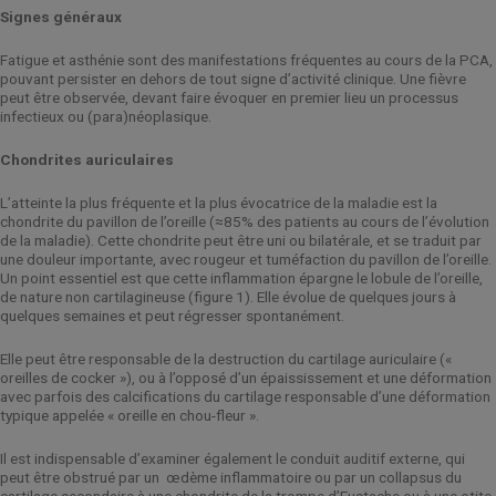
Signes généraux
Fatigue et asthénie sont des manifestations fréquentes au cours de la PCA,
pouvant persister en dehors de tout signe d’activité clinique. Une fièvre
peut être observée, devant faire évoquer en premier lieu un processus
infectieux ou (para)néoplasique.
Chondrites auriculaires
L’atteinte la plus fréquente et la plus évocatrice de la maladie est la
chondrite du pavillon de l’oreille (≈85% des patients au cours de l’évolution
de la maladie). Cette chondrite peut être uni ou bilatérale, et se traduit par
une douleur importante, avec rougeur et tuméfaction du pavillon de l’oreille.
Un point essentiel est que cette inflammation épargne le lobule de l’oreille,
de nature non cartilagineuse (figure 1). Elle évolue de quelques jours à
quelques semaines et peut régresser spontanément.
Elle peut être responsable de la destruction du cartilage auriculaire («
oreilles de cocker »), ou à l’opposé d’un épaississement et une déformation
avec parfois des calcifications du cartilage responsable d’une déformation
typique appelée « oreille en chou-fleur ».
Il est indispensable d’examiner également le conduit auditif externe, qui
peut être obstrué par un
œdème inflammatoire ou par un collapsus du
cartilage secondaire à une chondrite de la trompe d’Eustache ou à une otite