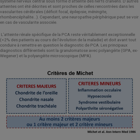
système nerveux central sous forme d’atteinte des nerfs crâniens. D’autres
atteintes ont été décrites et sont proches de celles rencontrées dans les
vascularites cérébrales (déficit focal, épilepsie, méningite,
rhombencéphalite…). Cependant, une neuropathie périphérique peut se voir
en cas de vascularite associée.
L’atteinte rénale spécifique de la PCA reste véritablement exceptionnelle
(<2% des patients au cours de l’évolution de la maladie) et doit avant tout
conduire à remettre en question le diagnostic de PCA. Les principaux
diagnostics différentiels sont la granulomatose avec polyangéite (GPA, ex-
Wegener) et la polyangéite microscopique (MPA).