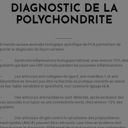
DIAGNOSTIC DE LA
POLYCHONDRITE
Il n’existe aucune anomalie biologique spécifique de PCA permettant de
porter le diagnostic de façon certaine :
– Syndrome inflammatoire biologique habituel, avec environ 10% des
patients gardant une CRP normale pendant les poussées inflammatoires.
– Les anticorps anti-collagène de type II, anti-matrilline-1 et anti-
labyrinthine ne doivent pas être recherchés en pratique courante en raison
de leur faible sensibilité et spécificité, tout comme le typage HLA.
– Des anticorps anti-nucléaires sont détectés, après exclusion des
cas associés à un lupus ou une connectivite mixte, chez environ 10% des
patients
– Des anticorps dirigés contre le cytoplasme des polynucléaires
neutrophiles (ANCA) peuvent être retrouvés. Leur mise en évidence doit
faire évoquer le diagnostic différentiel de granulomatose avec polyangéite