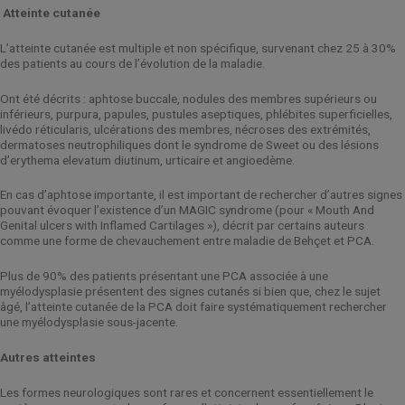
Atteinte cutanée
L’atteinte cutanée est multiple et non spécifique, survenant chez 25 à 30%
des patients au cours de l’évolution de la maladie.
Ont été décrits : aphtose buccale, nodules des membres supérieurs ou
inférieurs, purpura, papules, pustules aseptiques, phlébites superficielles,
livédo réticularis, ulcérations des membres, nécroses des extrémités,
dermatoses neutrophiliques dont le syndrome de Sweet ou des lésions
d’erythema elevatum diutinum, urticaire et angioedème.
En cas d’aphtose importante, il est important de rechercher d’autres signes
pouvant évoquer l’existence d’un MAGIC syndrome (pour « Mouth And
Genital ulcers with Inflamed Cartilages »), décrit par certains auteurs
comme une forme de chevauchement entre maladie de Behçet et PCA.
Plus de 90% des patients présentant une PCA associée à une
myélodysplasie présentent des signes cutanés si bien que, chez le sujet
âgé, l’atteinte cutanée de la PCA doit faire systématiquement rechercher
une myélodysplasie sous-jacente.
Autres atteintes
Les formes neurologiques sont rares et concernent essentiellement le